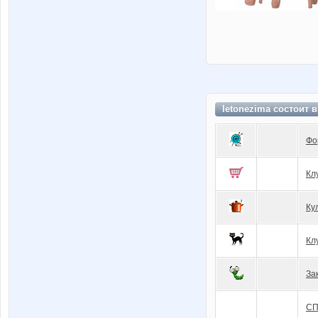
letonezima состоит 
Фо
Кл
Ку
Кл
За
СП