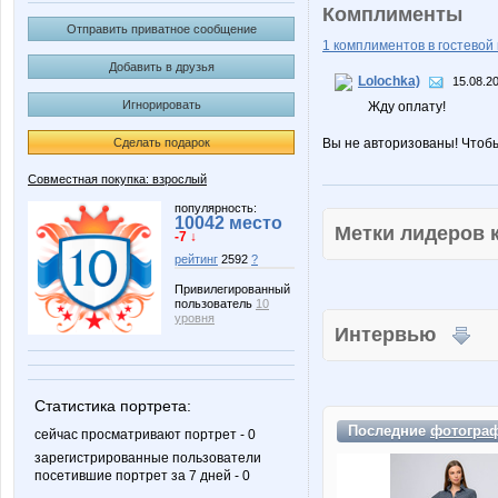
Комплименты
Отправить приватное сообщение
1 комплиментов в гостевой 
Добавить в друзья
Lolochka)
15.08.2
Игнорировать
Жду оплату!
Сделать подарок
Вы не авторизованы! Чтоб
Совместная покупка: взрослый
популярность:
10042 место
Метки лидеров
-7 ↓
рейтинг
2592
?
Привилегированный
пользователь
10
уровня
Интервью
Статистика портрета:
Последние
фотогра
сейчас просматривают портрет - 0
зарегистрированные пользователи
посетившие портрет за 7 дней - 0